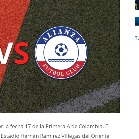
T
r la fecha 17 de la Primera A de Colombia. El
l Estadio Hernán Ramírez Villegas del Oriente