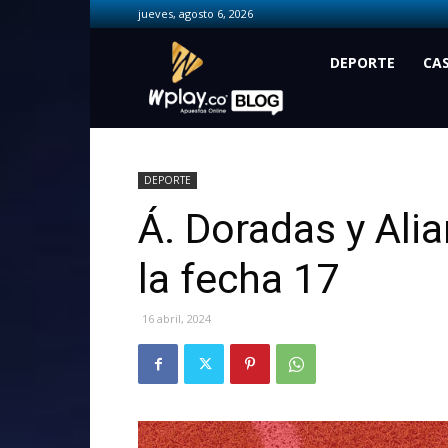
jueves, agosto 6, 2026
Wplay.co
DEPORTE
CA
DEPORTE
Á. Doradas y Ali
la fecha 17
16 abril, 2024