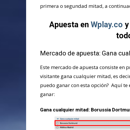
primera o segundad mitad, a continua
Apuesta en
Wplay.co
y 
tod
Mercado de apuesta: Gana cual
Este mercado de apuesta consiste en pro
visitante gana cualquier mitad, es dec
puedo ganar con esta opción? Aquí te 
ganar:
Gana cualquier mitad: Borussia Dortm