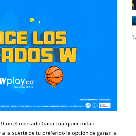
T
iles! Con el mercado Gana cualquier mitad
 a la suerte de tu preferido la opción de ganar la