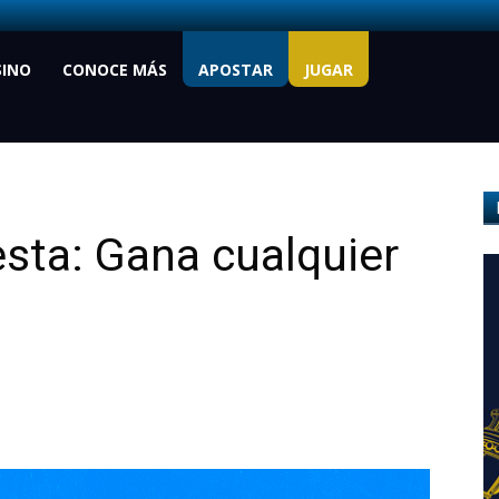
SINO
CONOCE MÁS
APOSTAR
JUGAR
sta: Gana cualquier