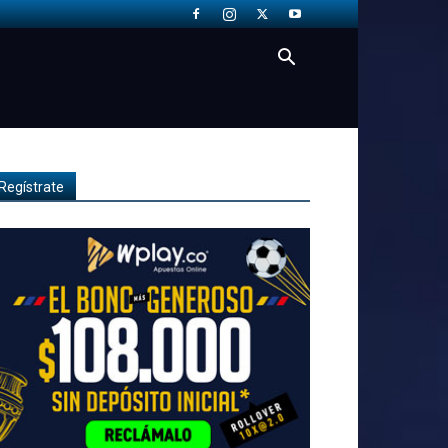
Regístrate