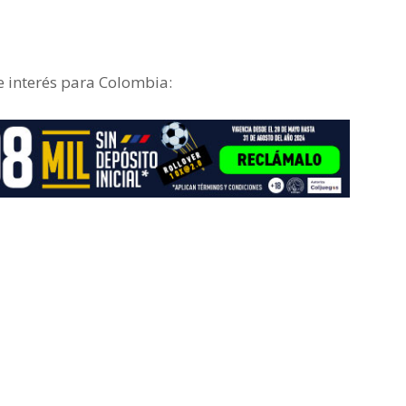
de interés para Colombia: