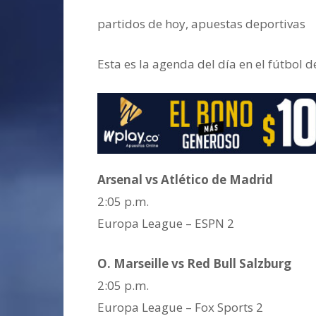
partidos de hoy, apuestas deportivas
Esta es la agenda del día en el fútbol 
Arsenal vs Atlético de Madrid
2:05 p.m.
Europa League – ESPN 2
O. Marseille vs Red Bull Salzburg
2:05 p.m.
Europa League – Fox Sports 2