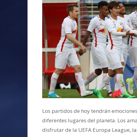
Los partidos de hoy tendrán emociones
diferentes lugares del planeta. Los am
disfrutar de la UEFA Europa League, la