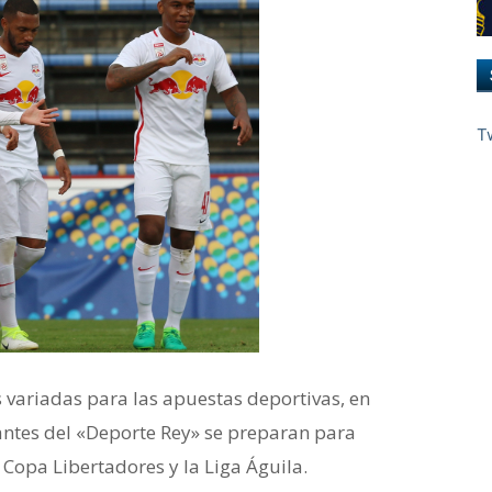
T
 variadas para las apuestas deportivas, en
antes del «Deporte Rey» se preparan para
 Copa Libertadores y la Liga Águila.