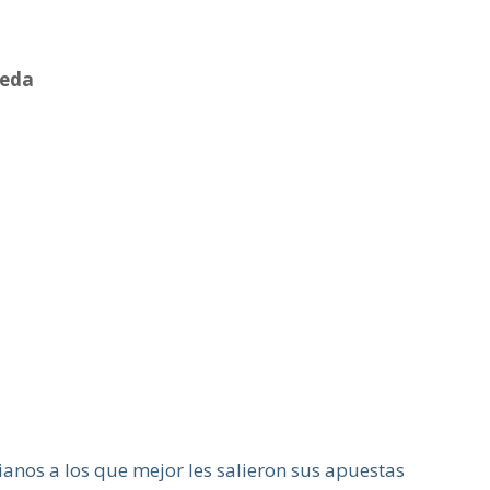
neda
anos a los que mejor les salieron sus apuestas