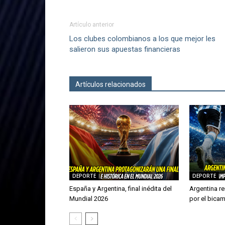
Artículo anterior
Los clubes colombianos a los que mejor les
salieron sus apuestas financieras
Artículos relacionados
Más del autor
DEPORTE
DEPORTE
España y Argentina, final inédita del
Argentina re
Mundial 2026
por el bica