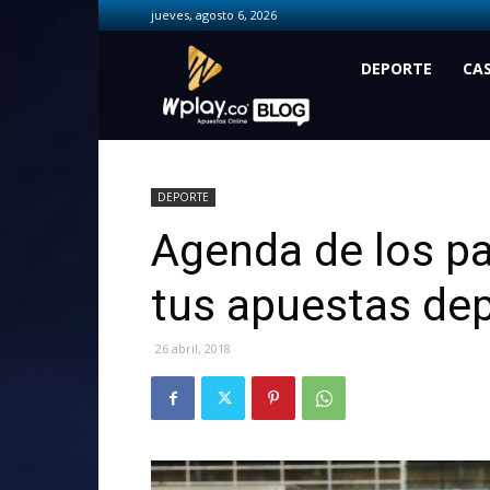
jueves, agosto 6, 2026
Wplay.co
DEPORTE
CA
DEPORTE
Agenda de los pa
tus apuestas dep
26 abril, 2018