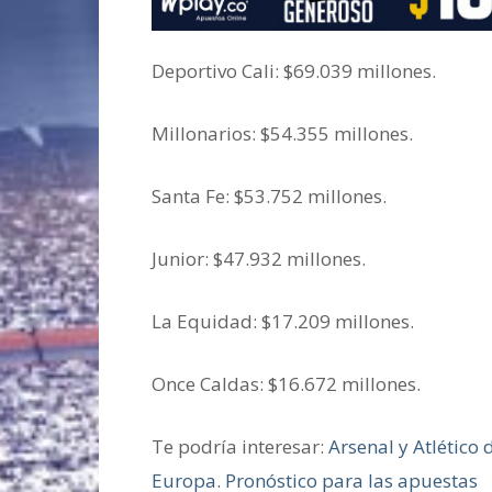
Deportivo Cali: $69.039 millones.
Millonarios: $54.355 millones.
Santa Fe: $53.752 millones.
Junior: $47.932 millones.
La Equidad: $17.209 millones.
Once Caldas: $16.672 millones.
Te podría interesar:
Arsenal y Atlético
Europa. Pronóstico para las apuestas