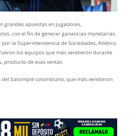
n grandes apuestas en jugadores,
ctos, con el fin de generar ganancias monetarias.
 por la Superintendencia de Sociedades, Atlético
, fueron los equipos que más vendieron durante
, producto de esas ventas.
pos del balompié colombiano, que más vendieron