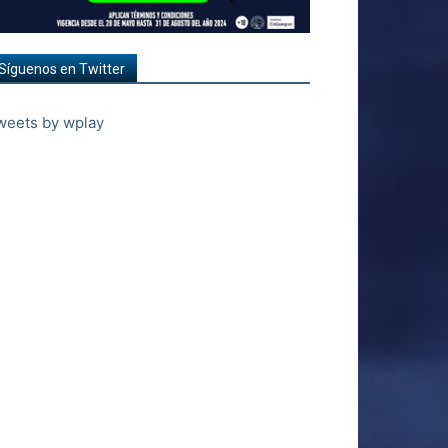
Síguenos en Twitter
weets by wplay