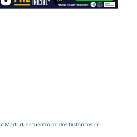
 de Madrid, encuentro de dos históricos de