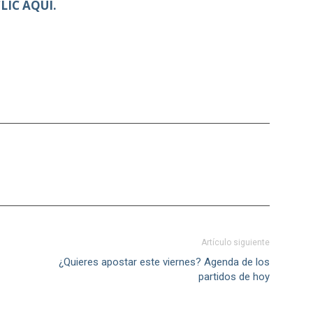
LIC AQUÍ.
Artículo siguiente
¿Quieres apostar este viernes? Agenda de los
partidos de hoy