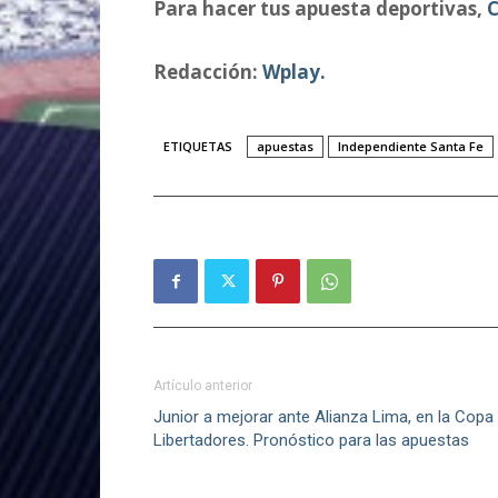
Para hacer tus apuesta deportivas,
C
Redacción:
Wplay.
ETIQUETAS
apuestas
Independiente Santa Fe
Artículo anterior
Junior a mejorar ante Alianza Lima, en la Copa
Libertadores. Pronóstico para las apuestas