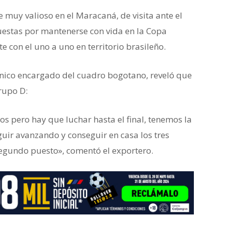
muy valioso en el Maracaná, de visita ante el
estas por mantenerse con vida en la Copa
 con el uno a uno en territorio brasileño.
técnico encargado del cuadro bogotano, reveló que
rupo D:
 pero hay que luchar hasta el final, tenemos la
guir avanzando y conseguir en casa los tres
segundo puesto», comentó el exportero.