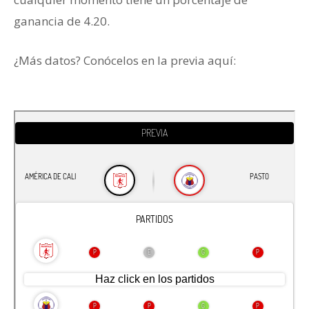
ganancia de 4.20.
¿Más datos? Conócelos en la previa aquí:
América
vs Pasto