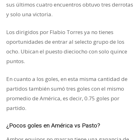
sus últimos cuatro encuentros obtuvo tres derrotas
y solo una victoria.
Los dirigidos por Flabio Torres ya no tienes
oportunidades de entrar al selecto grupo de los
ocho. Ubican el puesto dieciocho con solo quince
puntos.
América vs Pasto
En cuanto a los goles, en esta misma cantidad de
partidos también sumó tres goles con el mismo
promedio de América, es decir, 0.75 goles por
partido.
¿Pocos goles en América vs Pasto?
Ambos equipos no marcan tiene una ganancia de