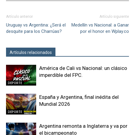
Artículo anterior
Artículo siguiente
Uruguay vs Argentina: ¿Será el
Medellín vs Nacional: a Ganar
desquite para los Charrúas?
por el honor en Wplay.co
Artículos relacionados
Más del autor
América de Cali vs Nacional: un clásico
imperdible del FPC.
DEPORTE
España y Argentina, final inédita del
Mundial 2026
DEPORTE
Argentina remonta a Inglaterra y va por
el bicampeonato