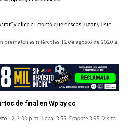
ostar” y elige el monto que deseas jugar y listo.
n prematch es miércoles 12 de agosto de 2020 a
rtos de final en Wplay.co
sto 12, 2:00 p.m.: Local 3.55, Empate 3.95, Visita