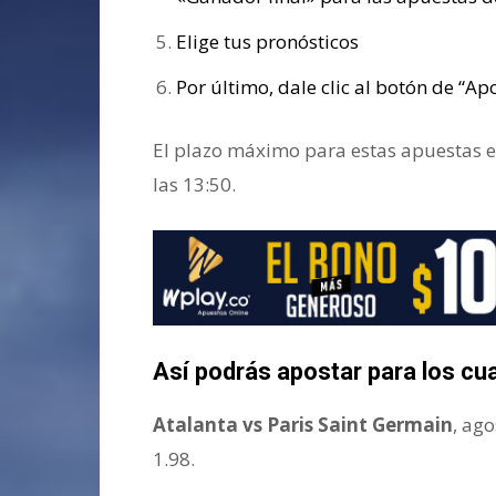
Elige tus pronósticos
Por último, dale clic al botón de “Ap
El plazo máximo para estas apuestas e
las 13:50.
Así podrás apostar para los cua
Atalanta vs Paris Saint Germain
, ago
1.98.