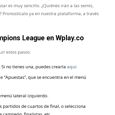
ar es muy sencillo. ¿Quiénes irán a las semis,
? Pronostícalo ya en nuestra plataforma, a través
mpions League en Wplay.co
uir estos pasos:
 Si no tienes una, puedes crearla
aquí
.
 de “Apuestas”, que se encuentra en el menú
menú lateral izquierdo.
 partidos de cuartos de final, o selecciona
 campeón, finalistas, etc.