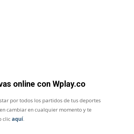
vas online con Wplay.co
ar por todos los partidos de tus deportes
eden cambiar en cualquier momento y te
 clic
aquí
.