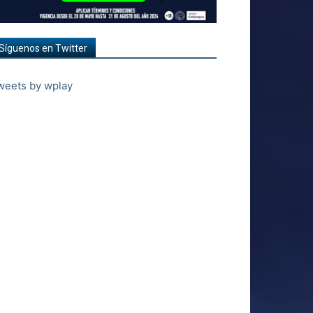
Síguenos en Twitter
weets by wplay