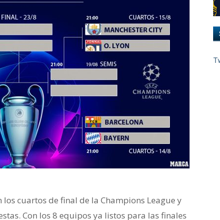
T
 los cuartos de final de la Champions League y
tas. Con los 8 equipos ya listos para las finales