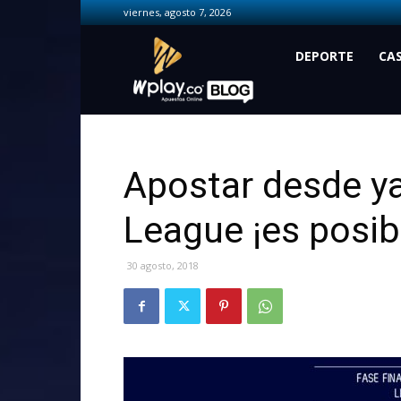
viernes, agosto 7, 2026
Wplay.co
DEPORTE
CA
Apostar desde y
League ¡es posib
30 agosto, 2018