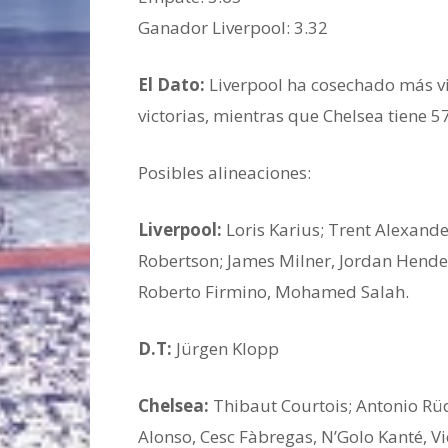
Ganador ‎Liverpool: 3.32
El Dato:
Liverpool ha cosechado más vi
victorias, mientras que Chelsea tiene 5
Posibles alineaciones:
Liverpool:
Loris Karius; Trent Alexande
Robertson; James Milner, Jordan Hend
Roberto Firmino, Mohamed Salah.
D.T:
Jürgen Klopp
Chelsea:
Thibaut Courtois; Antonio Rüd
Alonso, Cesc Fàbregas, N’Golo Kanté, V