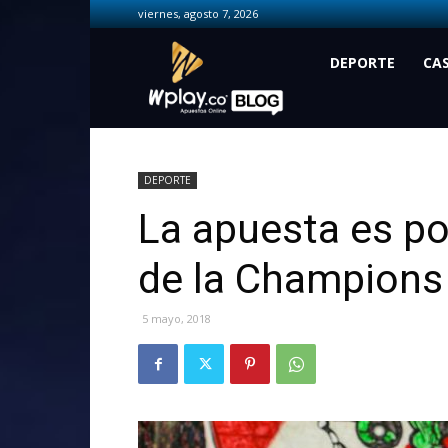
viernes, agosto 7, 2026
Wplay.co
DEPORTE
CA
DEPORTE
La apuesta es po
de la Champions
5 mayo, 2018