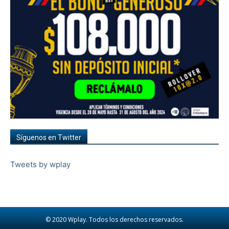
Síguenos en Twitter
Tweets by wplay
© 2020 Wplay. Todos los derechos reservados.