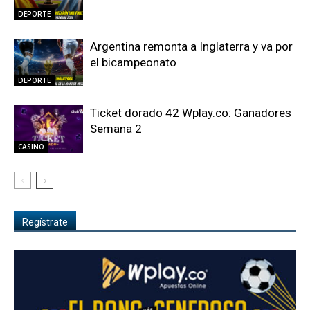
DEPORTE
Argentina remonta a Inglaterra y va por
el bicampeonato
DEPORTE
Ticket dorado 42 Wplay.co: Ganadores
Semana 2
CASINO
Regístrate