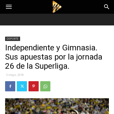
DEPORTE
Independiente y Gimnasia.
Sus apuestas por la jornada
26 de la Superliga.
5 mayo, 2018