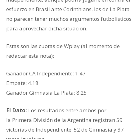
esfuerzo en Brasil ante Corinthians, los de La Plata
no parecen tener muchos argumentos futbolísticos
para aprovechar dicha situación.
Estas son las cuotas de Wplay (al momento de
redactar esta nota):
Ganador ‎CA Independiente: 1.47
Empate: 4.18
Ganador Gimnasia La Plata: 8.25
El Dato:
Los resultados entre ambos por
la Primera División de la Argentina registran 59
victorias de Independiente, 52 de Gimnasia y 37