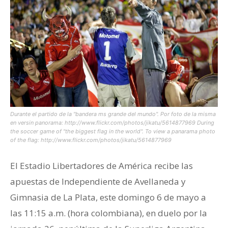
Durante el partido de la "bandera ms grande del mundo". Por foto de la misma
en versin panorama: http://www.flickr.com/photos/jikatu/5614877969 During
the soccer game of "the biggest flag in the world". To view a panarama photo
of the flag: http://www.flickr.com/photos/jikatu/5614877969
El Estadio Libertadores de América recibe las
apuestas de Independiente de Avellaneda y
Gimnasia de La Plata, este domingo 6 de mayo a
las 11:15 a.m. (hora colombiana), en duelo por la