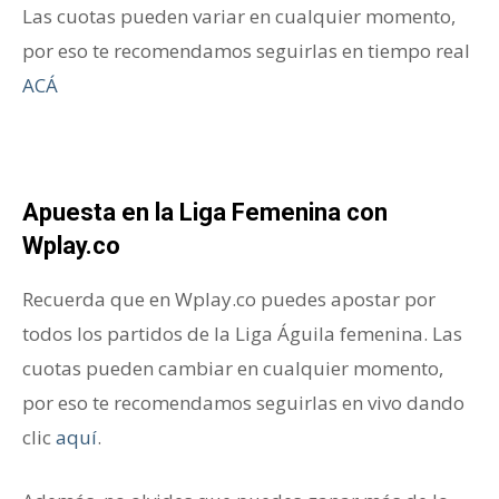
Las cuotas pueden variar en cualquier momento,
por eso te recomendamos seguirlas en tiempo real
ACÁ
Apuesta
en la Liga Femenina con
Wplay.co
Recuerda que en Wplay.co puedes apostar por
todos los partidos de la Liga Águila femenina. Las
cuotas pueden cambiar en cualquier momento,
por eso te recomendamos seguirlas en vivo dando
clic
aquí
.