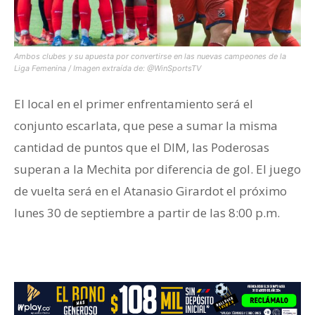
Ambos clubes y su apuesta por convertirse en las nuevas campeones de la
Liga Femenina / Imagen extraída de: @WinSportsTV
El local en el primer enfrentamiento será el
conjunto escarlata, que pese a sumar la misma
cantidad de puntos que el DIM, las Poderosas
superan a la Mechita por diferencia de gol. El juego
de vuelta será en el Atanasio Girardot el próximo
lunes 30 de septiembre a partir de las 8:00 p.m.