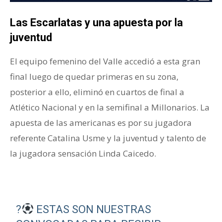
Las Escarlatas y una apuesta por la
juventud
El equipo femenino del Valle accedió a esta gran
final luego de quedar primeras en su zona,
posterior a ello, eliminó en cuartos de final a
Atlético Nacional y en la semifinal a Millonarios. La
apuesta de las americanas es por su jugadora
referente Catalina Usme y la juventud y talento de
la jugadora sensación Linda Caicedo.
?
ESTAS SON NUESTRAS