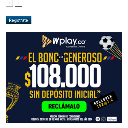
Regístrate