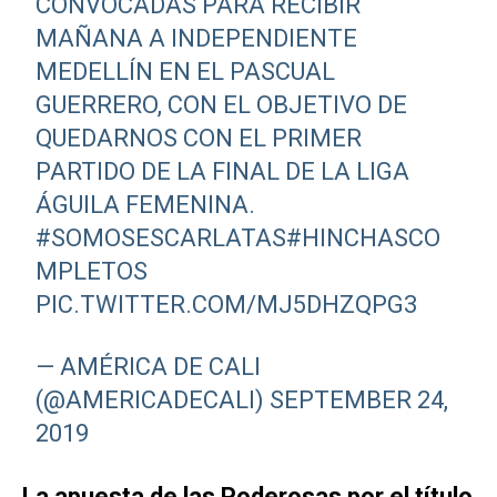
CONVOCADAS PARA RECIBIR
MAÑANA A INDEPENDIENTE
MEDELLÍN EN EL PASCUAL
GUERRERO, CON EL OBJETIVO DE
QUEDARNOS CON EL PRIMER
PARTIDO DE LA FINAL DE LA LIGA
ÁGUILA FEMENINA.
#SOMOSESCARLATAS
#HINCHASCO
MPLETOS
PIC.TWITTER.COM/MJ5DHZQPG3
— AMÉRICA DE CALI
(@AMERICADECALI)
SEPTEMBER 24,
2019
La apuesta de las Poderosas por el título