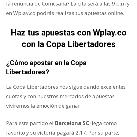
la renuncia de Comesaña? La cita será a las 9 p.m y
en Wplay.co podrás realizas tus apuestas online.
Haz tus apuestas con Wplay.co
con la Copa Libertadores
¿Cómo apostar en la Copa
Libertadores?
La Copa Libertadores nos sigue dando excelentes
cuotas y con nuestros mercados de apuestas
viviremos la emoción de ganar.
Para este partido el
Barcelona SC
llega como
favorito y su victoria pagará 2.17. Por su parte,