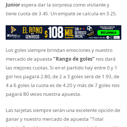
Junior
espera dar la sorpresa como visitante y
tiene cuota de 3.45. Un empate se calcula en 3.25.
Los goles siempre brindan emociones y nuestro
mercado de apuesta
“Rango de goles”
nos dará
las mejores cuotas. Si en el partido hay entre 0 y 1
gol nos pagará 2.80, de 2 a 3 goles será de 1.93, de
4 a 6 goles la cuota es de 4.20 y más de 7 goles nos
pagará 80 veces nuestra apuesta.
Las tarjetas siempre serán una excelente opción de
ganar y nuestro mercado de apuesta “Total