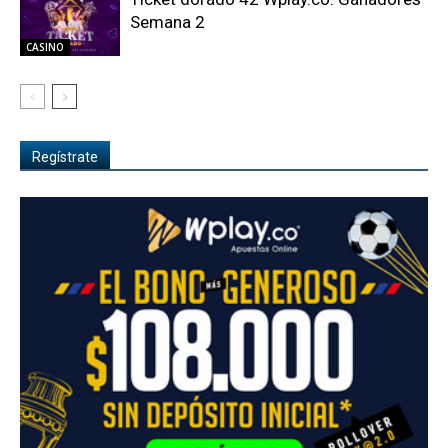
Semana 2
CASINO
Regístrate