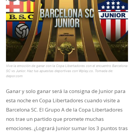
Vive la emoción de ganar con la Copa Libertadores con el encuentro Barcelona
SC vs Junior. Haz tus apuestas deportivas con Wplay.co. Tomada de:
depor.com
Ganar y solo ganar será la consigna de Junior para
esta noche en Copa Libertadores cuando visite a
Barcelona SC. El Grupo A de la Copa Libertadores
nos trae un partido que promete muchas
emociones. ¿Logrará Junior sumar los 3 puntos tras