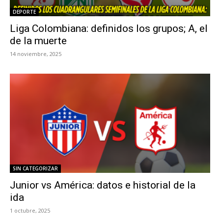
DEPORTE
Liga Colombiana: definidos los grupos; A, el
de la muerte
14 noviembre, 2025
SIN CATEGORIZAR
Junior vs América: datos e historial de la
ida
1 octubre, 2025