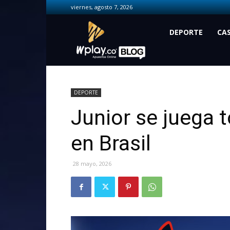
viernes, agosto 7, 2026
Wplay.co
DEPORTE
CA
DEPORTE
Junior se juega 
en Brasil
28 mayo, 2026