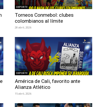
DEPORTE
n
Torneos Conmebol: clubes
colombianos al límite
28 abril, 2026
DEPORTE
te
América de Cali, favorito ante
Alianza Atlético
15 abril, 2026