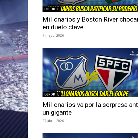
DEPORTE
Millonarios y Boston River choca
en duelo clave
7 mayo, 2026
DEPORTE
Millonarios va por la sorpresa an
un gigante
27 abril, 2026