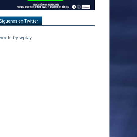
Síguenos en Twitter
weets by wplay