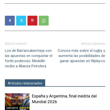
Artículo anterior
Artículo siguiente
Los de Barrancabermeja con
Conoce más sobre el rugby y
las apuestas en conquistar el
aumenta las posibilidades de
fortín poderoso. Medellín
ganar apuestas en Wplay.co
recibe a Alianza Petrolera
Artículos relacionados
Más del autor
España y Argentina, final inédita del
Mundial 2026
DEPORTE