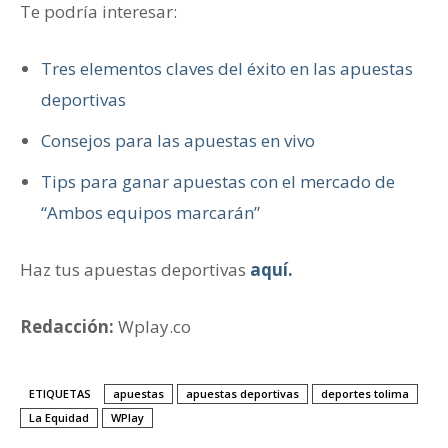
Te podría interesar:
Tres elementos claves del éxito en las apuestas
deportivas
Consejos para las apuestas en vivo
Tips para ganar apuestas con el mercado de
“Ambos equipos marcarán”
Haz tus apuestas deportivas
aquí.
Redacción:
Wplay.co
ETIQUETAS
apuestas
apuestas deportivas
deportes tolima
La Equidad
WPlay