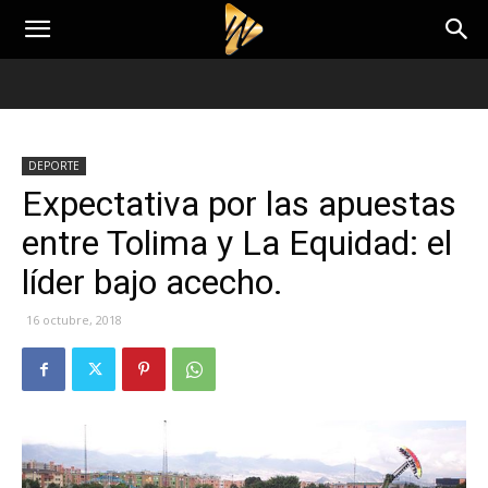
DEPORTE
Expectativa por las apuestas
entre Tolima y La Equidad: el
líder bajo acecho.
16 octubre, 2018