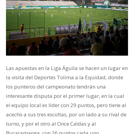
Las apuestas en la Liga Águila se hacen un lugar en
la visita del Deportes Tolima a la Equidad, donde
los punteros del campeonato tendrán una
interesante disputa por el primer lugar, en la cual
el equipo local es líder con 29 puntos, pero tiene al
acecho a sus tres escoltas, por un lado a su rival de
turno, y por el otro al Once Caldas y al
Bucaramanga, con 26 puntos cada uno.