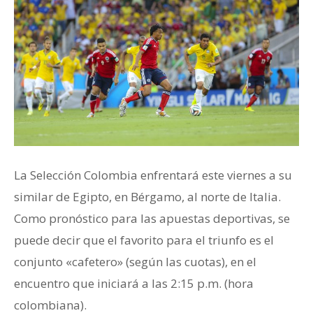
La Selección Colombia enfrentará este viernes a su
similar de Egipto, en Bérgamo, al norte de Italia.
Como pronóstico para las apuestas deportivas, se
puede decir que el favorito para el triunfo es el
conjunto «cafetero» (según las cuotas), en el
encuentro que iniciará a las 2:15 p.m. (hora
colombiana).