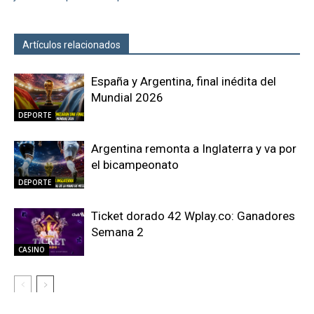
Artículos relacionados
Más del autor
España y Argentina, final inédita del
Mundial 2026
DEPORTE
Argentina remonta a Inglaterra y va por
el bicampeonato
DEPORTE
Ticket dorado 42 Wplay.co: Ganadores
Semana 2
CASINO