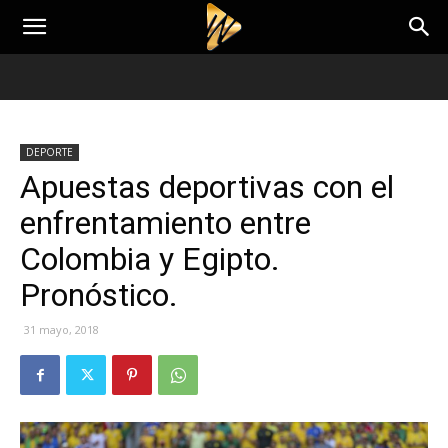
DEPORTE
Apuestas deportivas con el
enfrentamiento entre
Colombia y Egipto.
Pronóstico.
31 mayo, 2018