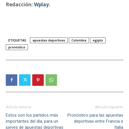
Redacción:
Wplay.
ETIQUETAS
apuestas deportivas
Colombia
egipto
pronóstico
Artículo anterior
Artículo siguiente
Estos son los partidos más
Pronóstico para las apuestas
importantes del día, para un
deportivas entre Francia e
jueves de apuestas deportivas
Italia