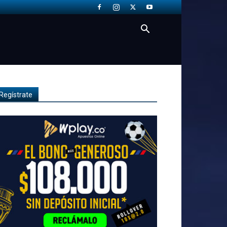
Regístrate