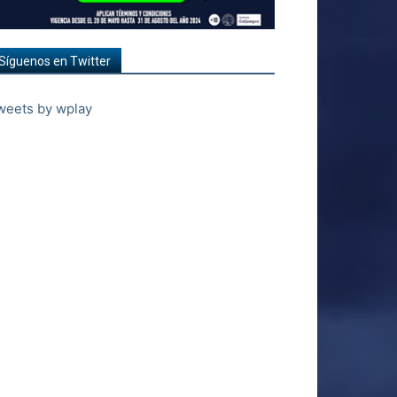
Síguenos en Twitter
weets by wplay