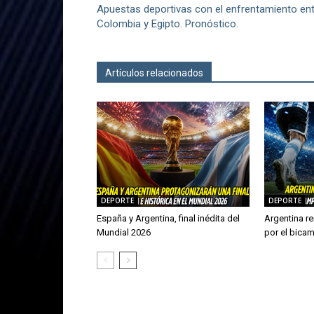
Apuestas deportivas con el enfrentamiento en
Colombia y Egipto. Pronóstico.
Artículos relacionados
Más del autor
DEPORTE
DEPORTE
España y Argentina, final inédita del
Argentina re
Mundial 2026
por el bica