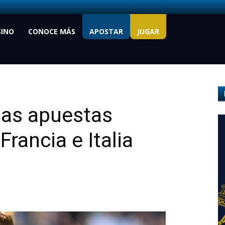
SINO
CONOCE MÁS
APOSTAR
JUGAR
las apuestas
Francia e Italia