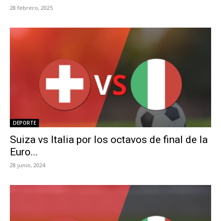
28 febrero, 2025
DEPORTE
Suiza vs Italia por los octavos de final de la
Euro...
28 junio, 2024