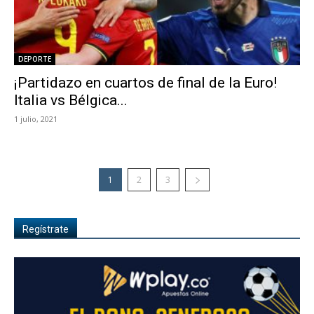
DEPORTE
¡Partidazo en cuartos de final de la Euro!
Italia vs Bélgica...
1 julio, 2021
1
2
3
Regístrate