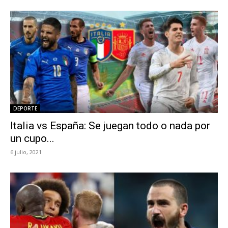
DEPORTE
Italia vs España: Se juegan todo o nada por
un cupo...
6 julio, 2021