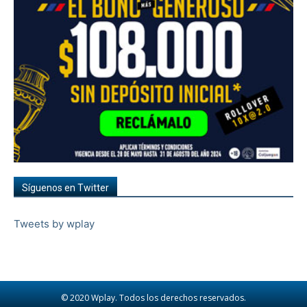
Síguenos en Twitter
Tweets by wplay
© 2020 Wplay. Todos los derechos reservados.