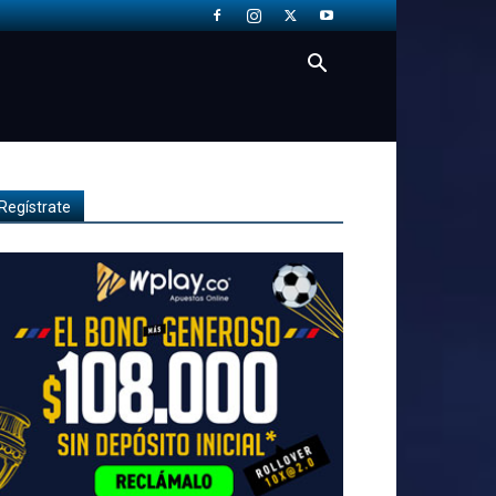
Regístrate