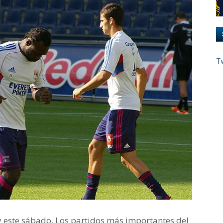
T
 este sábado. Los partidos más importantes del