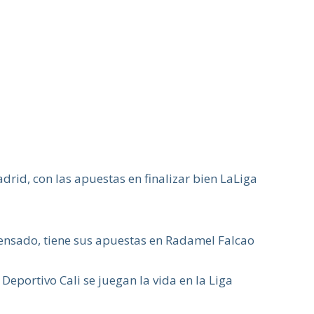
adrid, con las apuestas en finalizar bien LaLiga
ensado, tiene sus apuestas en Radamel Falcao
 Deportivo Cali se juegan la vida en la Liga