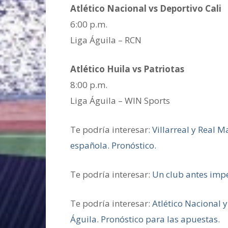
Atlético Nacional vs Deportivo Cali
6:00 p.m.
Liga Águila – RCN
Atlético Huila vs Patriotas
8:00 p.m.
Liga Águila – WIN Sports
Te podría interesar:
Villarreal y Real M
española. Pronóstico.
Te podría interesar:
Un club antes imp
Te podría interesar:
Atlético Nacional y
Águila. Pronóstico para las apuestas.