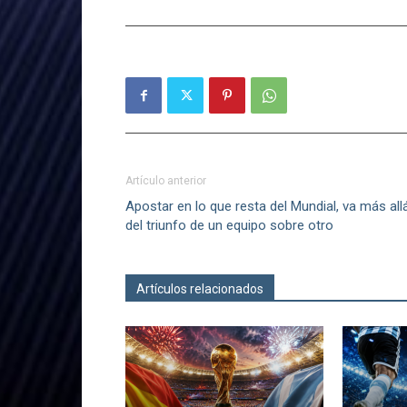
Artículo anterior
Apostar en lo que resta del Mundial, va más all
del triunfo de un equipo sobre otro
Artículos relacionados
Más del autor