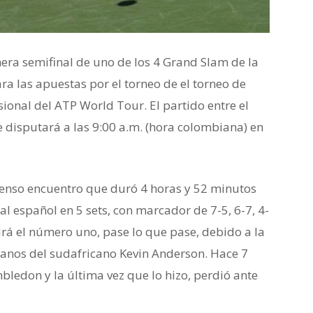
imera semifinal de uno de los 4 Grand Slam de la
a las apuestas por el torneo de el torneo de
sional del ATP World Tour. El partido entre el
 disputará a las 9:00 a.m. (hora colombiana) en
tenso encuentro que duró 4 horas y 52 minutos
al español en 5 sets, con marcador de 7-5, 6-7, 4-
ndrá el número uno, pase lo que pase, debido a la
anos del sudafricano Kevin Anderson. Hace 7
ledon y la última vez que lo hizo, perdió ante