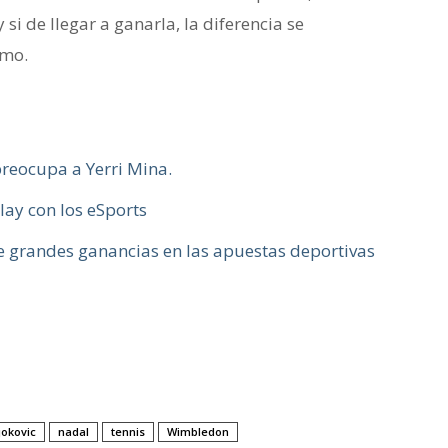
 si de llegar a ganarla, la diferencia se
imo.
reocupa a Yerri Mina.
ay con los eSports
e grandes ganancias en las apuestas deportivas
jokovic
nadal
tennis
Wimbledon