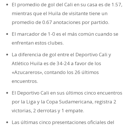
El promedio de gol del Cali en su casa es de 1.57,
mientras que el Huila de visitante tiene un
promedio de 0.67 anotaciones por partido.
El marcador de 1-0 es el más común cuando se
enfrentan estos clubes.
La diferencia de gol entre el Deportivo Cali y
Atlético Huila es de 34-24 a favor de los
«Azucareros», contando los 26 últimos
encuentros.
El Deportivo Cali en sus últimos cinco encuentros
por la Liga y la Copa Sudamericana, registra 2
victorias, 2 derrotas y 1 empate.
Las últimas cinco presentaciones oficiales del