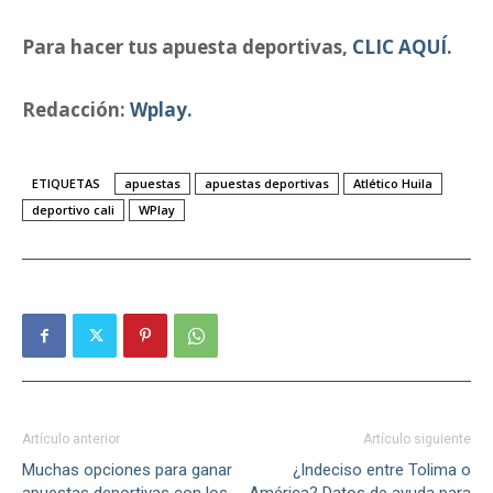
Para hacer tus apuesta deportivas,
CLIC AQUÍ.
Redacción:
Wplay.
ETIQUETAS
apuestas
apuestas deportivas
Atlético Huila
deportivo cali
WPlay
Artículo anterior
Artículo siguiente
Muchas opciones para ganar
¿Indeciso entre Tolima o