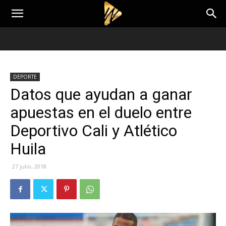
DEPORTE
Datos que ayudan a ganar
apuestas en el duelo entre
Deportivo Cali y Atlético
Huila
27 julio, 2018