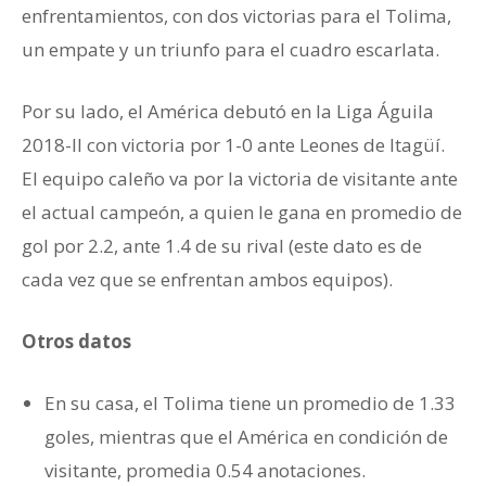
enfrentamientos, con dos victorias para el Tolima,
un empate y un triunfo para el cuadro escarlata.
Por su lado, el América debutó en la Liga Águila
2018-II con victoria por 1-0 ante Leones de Itagüí.
El equipo caleño va por la victoria de visitante ante
el actual campeón, a quien le gana en promedio de
gol por 2.2, ante 1.4 de su rival (este dato es de
cada vez que se enfrentan ambos equipos).
Otros datos
En su casa, el Tolima tiene un promedio de 1.33
goles, mientras que el América en condición de
visitante, promedia 0.54 anotaciones.