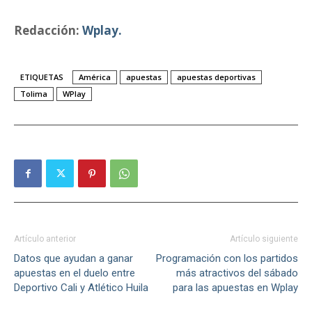
Redacción:
Wplay.
ETIQUETAS
América
apuestas
apuestas deportivas
Tolima
WPlay
Artículo anterior
Artículo siguiente
Datos que ayudan a ganar
Programación con los partidos
apuestas en el duelo entre
más atractivos del sábado
Deportivo Cali y Atlético Huila
para las apuestas en Wplay