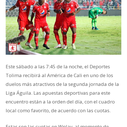
Este sábado a las 7:45 de la noche, el Deportes
Tolima recibirá al América de Cali en uno de los
duelos más atractivos de la segunda jornada de la
Liga Águila. Las apuestas deportivas para este
encuentro están a la orden del día, con el cuadro
local como favorito, de acuerdo con las cuotas.
Estas son las cuotas en Wplay, al momento de