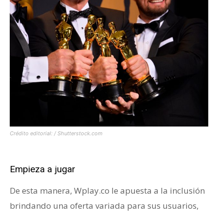
Crédito editorial: / Shutterstock.com
Empieza a jugar
De esta manera, Wplay.co le apuesta a la inclusión
brindando una oferta variada para sus usuarios,