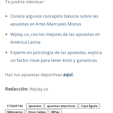
Te podría interesar:
Conoce algunos conceptos básicos sobre las
apuestas en Artes Marciales Mixtas
Wplay.co, con los mejores de las apuestas en
América Latina
Experto en psicología de las apuestas, explica
un factor clave para tener éxito y ganancias
Haz tus apuestas deportivas
aquí.
Redacción:
Wplay.co
ETIQUETAS
apuestas
apuestas deportivas
Copa Águila
Millonarios
Once Caldas
WPlay