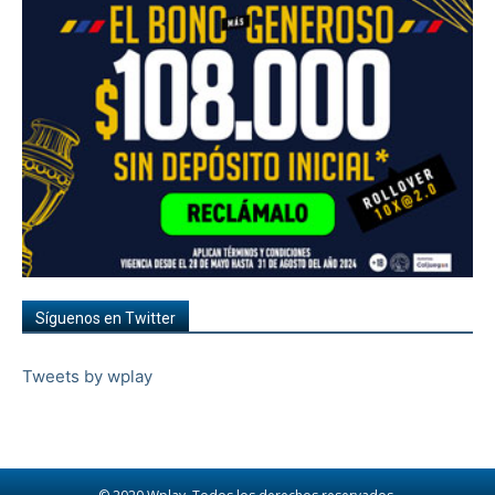
Síguenos en Twitter
Tweets by wplay