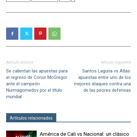
Artículo anterior
Artículo siguiente
Se calientan las apuestas para
Santos Laguna vs Atlas:
el regreso de Conor McGregor
apuestas entre uno de los
ante el campeón
mejores ataques contra una
Nurmagomedov por el título
de las peores defensas
mundial
Artículos relacionados
Más del autor
América de Cali vs Nacional: un clásico