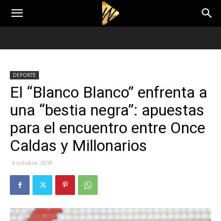
DEPORTE
El “Blanco Blanco” enfrenta a
una “bestia negra”: apuestas
para el encuentro entre Once
Caldas y Millonarios
4 octubre, 2018