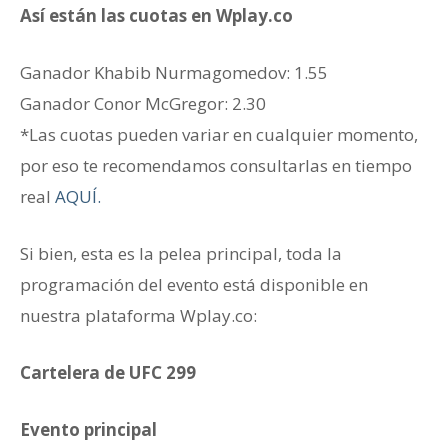
Así están las cuotas en Wplay.co
Ganador Khabib Nurmagomedov: 1.55
Ganador Conor McGregor: 2.30
*Las cuotas pueden variar en cualquier momento,
por eso te recomendamos consultarlas en tiempo
real
AQUÍ.
Si bien, esta es la pelea principal, toda la
programación del evento está disponible en
nuestra plataforma Wplay.co:
Cartelera de UFC 299
Evento principal