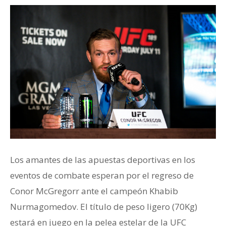
Los amantes de las apuestas deportivas en los
eventos de combate esperan por el regreso de
Conor McGregorr ante el campeón Khabib
Nurmagomedov. El título de peso ligero (70Kg)
estará en juego en la pelea estelar de la UFC