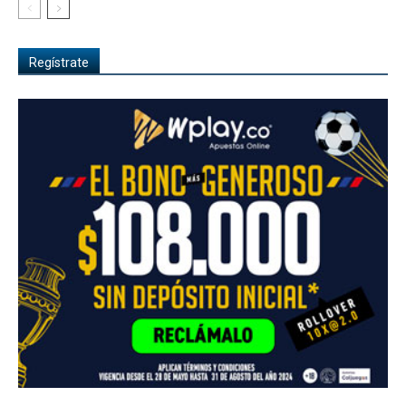
Regístrate