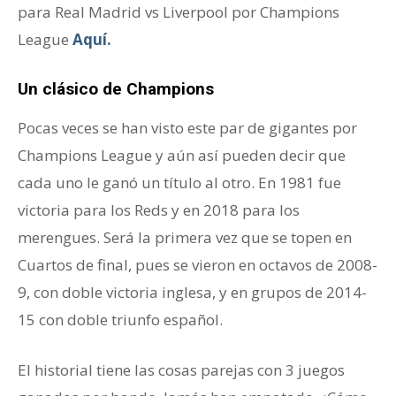
para Real Madrid vs Liverpool por Champions
League
Aquí.
Un clásico de Champions
Pocas veces se han visto este par de gigantes por
Champions League y aún así pueden decir que
cada uno le ganó un título al otro. En 1981 fue
victoria para los Reds y en 2018 para los
merengues. Será la primera vez que se topen en
Cuartos de final, pues se vieron en octavos de 2008-
9, con doble victoria inglesa, y en grupos de 2014-
15 con doble triunfo español.
El historial tiene las cosas parejas con 3 juegos