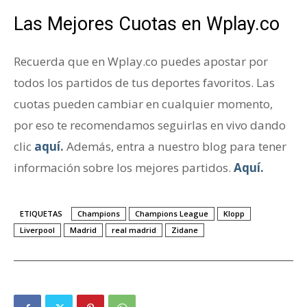
Las Mejores Cuotas en Wplay.co
Recuerda que en Wplay.co puedes apostar por
todos los partidos de tus deportes favoritos. Las
cuotas pueden cambiar en cualquier momento,
por eso te recomendamos seguirlas en vivo dando
clic
aquí
.
Además, entra a nuestro blog para tener
información sobre los mejores partidos.
Aquí.
ETIQUETAS
Champions
Champions League
Klopp
Liverpool
Madrid
real madrid
Zidane