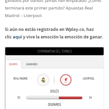
ganados por bando. Jamás han empatado. ¿Cómo
terminará este primer partido? Apuestas Real
Madrid – Liverpool.
Si aún no estás registrado en Wplay.co, haz
clic
aquí
y vive la emoción la emoción de ganar.