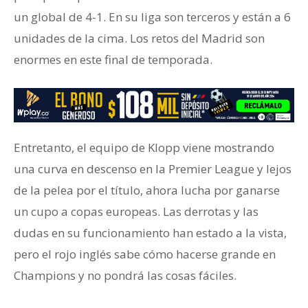
un global de 4-1. En su liga son terceros y están a 6
unidades de la cima. Los retos del Madrid son
enormes en este final de temporada.
Entretanto, el equipo de Klopp viene mostrando
una curva en descenso en la Premier League y lejos
de la pelea por el título, ahora lucha por ganarse
un cupo a copas europeas. Las derrotas y las
dudas en su funcionamiento han estado a la vista,
pero el rojo inglés sabe cómo hacerse grande en
Champions y no pondrá las cosas fáciles.