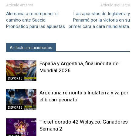
Artículo anterior
Artículo siguiente
Alemania a recomponer el
Las apuestas de Inglaterra y
camino ante Suecia.
Panamá por la victoria en su
Pronóstico para las apuestas
primer cara a cara mundialista.
Artículos relacionados
Más del autor
España y Argentina, final inédita del
Mundial 2026
DEPORTE
Argentina remonta a Inglaterra y va por
el bicampeonato
DEPORTE
Ticket dorado 42 Wplay.co: Ganadores
Semana 2