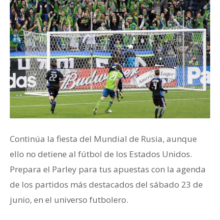
Continúa la fiesta del Mundial de Rusia, aunque
ello no detiene al fútbol de los Estados Unidos.
Prepara el Parley para tus apuestas con la agenda
de los partidos más destacados del sábado 23 de
junio, en el universo futbolero.