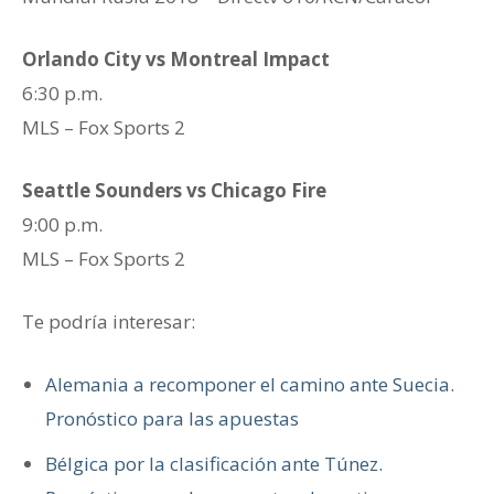
Orlando City vs Montreal Impact
6:30 p.m.
MLS – Fox Sports 2
Seattle Sounders vs Chicago Fire
9:00 p.m.
MLS – Fox Sports 2
Te podría interesar:
Alemania a recomponer el camino ante Suecia.
Pronóstico para las apuestas
Bélgica por la clasificación ante Túnez.