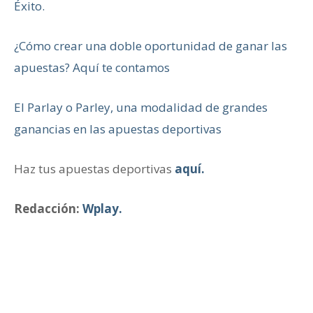
Éxito.
¿Cómo crear una doble oportunidad de ganar las
apuestas? Aquí te contamos
El Parlay o Parley, una modalidad de grandes
ganancias en las apuestas deportivas
Haz tus apuestas deportivas
aquí.
Redacción:
Wplay.