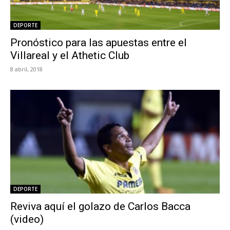
DEPORTE
Pronóstico para las apuestas entre el
Villareal y el Athetic Club
8 abril, 2018
DEPORTE
Reviva aquí el golazo de Carlos Bacca
(video)