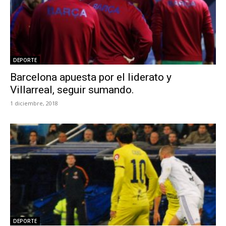
DEPORTE
Barcelona apuesta por el liderato y
Villarreal, seguir sumando.
1 diciembre, 2018
DEPORTE