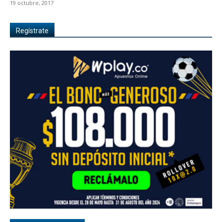
19 octubre, 2017
Regístrate