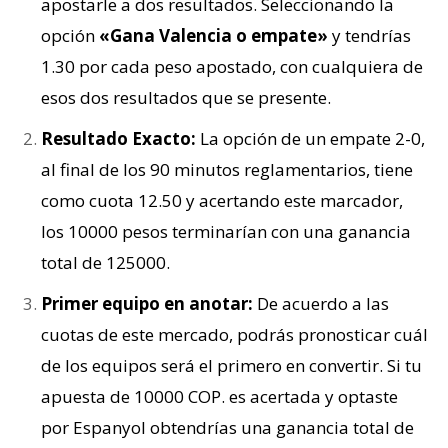
apostarle a dos resultados. Seleccionando la
opción
«Gana Valencia o empate»
y tendrías
1.30 por cada peso apostado, con cualquiera de
esos dos resultados que se presente.
Resultado Exacto:
La opción de un empate 2-0,
al final de los 90 minutos reglamentarios, tiene
como cuota 12.50 y acertando este marcador,
los 10000 pesos terminarían con una ganancia
total de 125000.
Primer equipo en anotar:
De acuerdo a las
cuotas de este mercado, podrás pronosticar cuál
de los equipos será el primero en convertir. Si tu
apuesta de 10000 COP. es acertada y optaste
por Espanyol obtendrías una ganancia total de