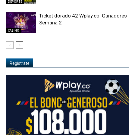
DEPORTE
Ticket dorado 42 Wplay.co: Ganadores
Semana 2
CASINO
Regístrate