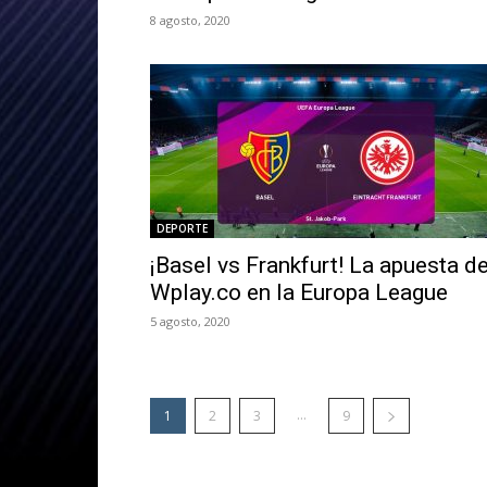
8 agosto, 2020
DEPORTE
¡Basel vs Frankfurt! La apuesta d
Wplay.co en la Europa League
5 agosto, 2020
...
1
2
3
9