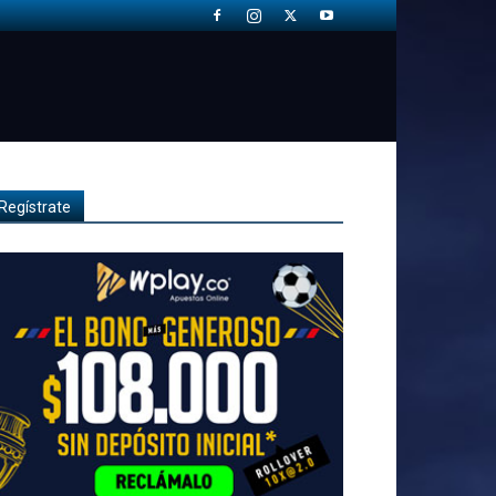
Regístrate