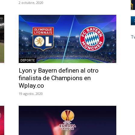
2 octubre, 2020
T
DEPORTE
Lyon y Bayern definen al otro
finalista de Champions en
Wplay.co
19 agosto, 2020