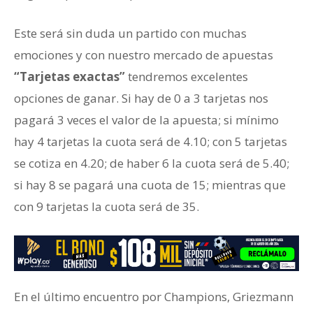
Este será sin duda un partido con muchas
emociones y con nuestro mercado de apuestas
“Tarjetas exactas”
tendremos excelentes
opciones de ganar. Si hay de 0 a 3 tarjetas nos
pagará 3 veces el valor de la apuesta; si mínimo
hay 4 tarjetas la cuota será de 4.10; con 5 tarjetas
se cotiza en 4.20; de haber 6 la cuota será de 5.40;
si hay 8 se pagará una cuota de 15; mientras que
con 9 tarjetas la cuota será de 35.
En el último encuentro por Champions, Griezmann