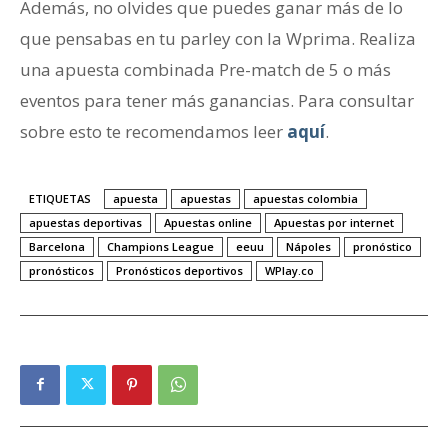
Además, no olvides que puedes ganar más de lo
que pensabas en tu parley con la Wprima. Realiza
una apuesta combinada Pre-match de 5 o más
eventos para tener más ganancias. Para consultar
sobre esto te recomendamos leer
aquí
.
ETIQUETAS
apuesta
apuestas
apuestas colombia
apuestas deportivas
Apuestas online
Apuestas por internet
Barcelona
Champions League
eeuu
Nápoles
pronóstico
pronósticos
Pronósticos deportivos
WPlay.co