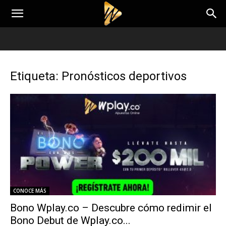
Etiqueta: Pronósticos deportivos
CONOCE MÁS
Bono Wplay.co – Descubre cómo redimir el
Bono Debut de Wplay.co...