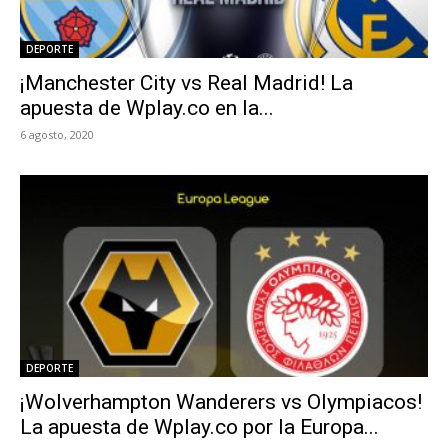
DEPORTE
¡Manchester City vs Real Madrid! La
apuesta de Wplay.co en la...
6 agosto, 2020
DEPORTE
¡Wolverhampton Wanderers vs Olympiacos!
La apuesta de Wplay.co por la Europa...