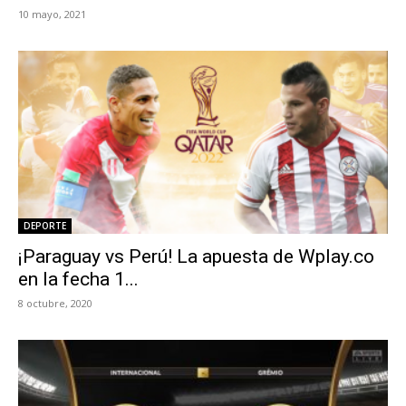
10 mayo, 2021
DEPORTE
¡Paraguay vs Perú! La apuesta de Wplay.co
en la fecha 1...
8 octubre, 2020