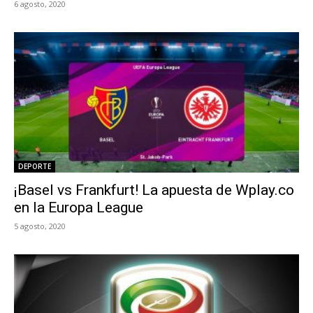
6 agosto, 2020
DEPORTE
¡Basel vs Frankfurt! La apuesta de Wplay.co
en la Europa League
5 agosto, 2020