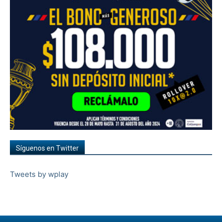
Síguenos en Twitter
Tweets by wplay