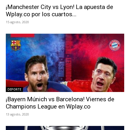
¡Manchester City vs Lyon! La apuesta de
Wplay.co por los cuartos...
15 agosto, 2020
DEPORTE
¡Bayern Múnich vs Barcelona! Viernes de
Champions League en Wplay.co
13 agosto, 2020