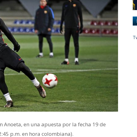
T
en Anoeta, en una apuesta por la fecha 19 de
2:45 p.m. en hora colombiana).