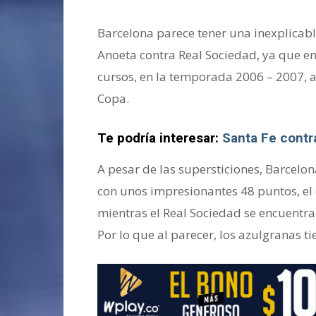
Barcelona parece tener una inexplicabl
Anoeta contra Real Sociedad, ya que en
cursos, en la temporada 2006 – 2007, a
Copa.
Te podría interesar:
Santa Fe contr
A pesar de las supersticiones, Barcelon
con unos impresionantes 48 puntos, el 
mientras el Real Sociedad se encuentra
Por lo que al parecer, los azulgranas t