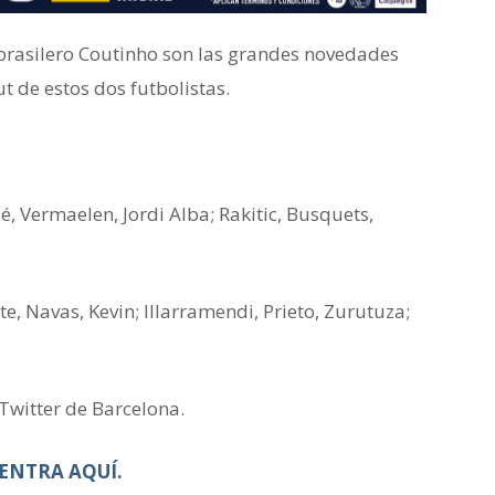
brasilero Coutinho son las grandes novedades
t de estos dos futbolistas.
 Vermaelen, Jordi Alba; Rakitic, Busquets,
te, Navas, Kevin; Illarramendi, Prieto, Zurutuza;
Twitter de Barcelona.
ENTRA AQUÍ.