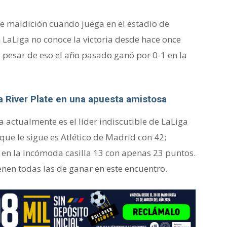
e maldición cuando juega en el estadio de
 LaLiga no conoce la victoria desde hace once
 pesar de eso el año pasado ganó por 0-1 en la
a River Plate en una apuesta amistosa
a actualmente es el líder indiscutible de LaLiga
que le sigue es Atlético de Madrid con 42;
 en la incómoda casilla 13 con apenas 23 puntos.
ienen todas las de ganar en este encuentro.