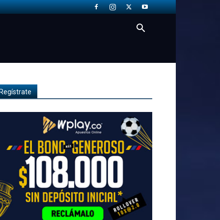
Regístrate