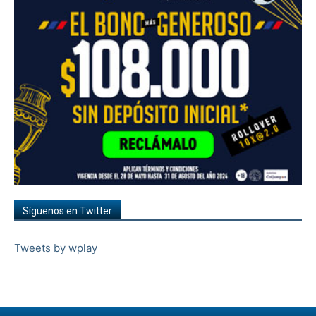
Síguenos en Twitter
Tweets by wplay