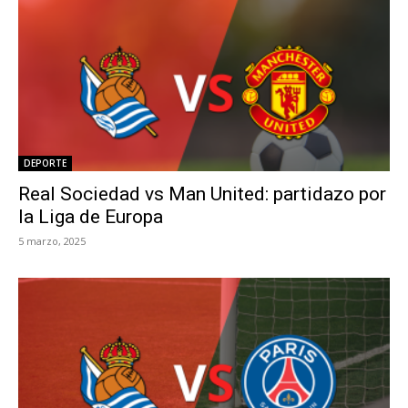
DEPORTE
Real Sociedad vs Man United: partidazo por
la Liga de Europa
5 marzo, 2025