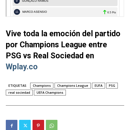
Vive toda la emoción del partido
por Champions League entre
PSG vs Real Sociedad en
Wplay.co
ETIQUETAS
Champions
Champions League
EUFA
PSG
real sociedad
UEFA Champions