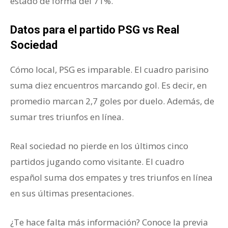
estado de forma del 71%.
Datos para el partido PSG vs Real
Sociedad
Cómo local, PSG es imparable. El cuadro parisino
suma diez encuentros marcando gol. Es decir, en
promedio marcan 2,7 goles por duelo. Además, de
sumar tres triunfos en línea.
Real sociedad no pierde en los últimos cinco
partidos jugando como visitante. El cuadro
español suma dos empates y tres triunfos en línea
en sus últimas presentaciones.
¿Te hace falta más información? Conoce la previa