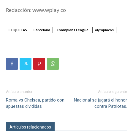
Redacción: www.wplay.co
ETIQUETAS
Barcelona
Champions League
olympiacos
Artículo anterior
Artículo siguiente
Roma vs Chelsea, partido con
Nacional se jugará el honor
apuestas divididas
contra Patriotas.
Artículos relacionados
Más del autor