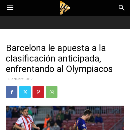
Barcelona le apuesta a la
clasificación anticipada,
enfrentando al Olympiacos
30 octubre, 2017