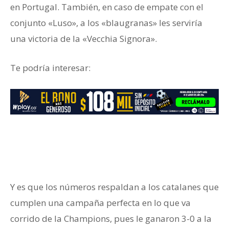
en Portugal. También, en caso de empate con el
conjunto «Luso», a los «blaugranas» les serviría
una victoria de la «Vecchia Signora».
Te podría interesar:
Roma vs Chelsea, partido
con apuestas divididas
Y es que los números respaldan a los catalanes que
cumplen una campaña perfecta en lo que va
corrido de la Champions, pues le ganaron 3-0 a la