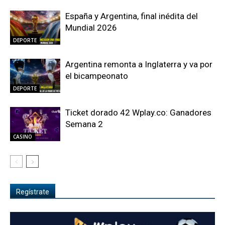
España y Argentina, final inédita del
Mundial 2026
DEPORTE
Argentina remonta a Inglaterra y va por
el bicampeonato
DEPORTE
Ticket dorado 42 Wplay.co: Ganadores
Semana 2
CASINO
Regístrate