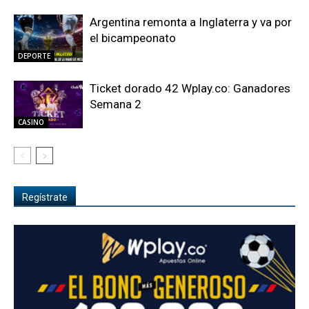
Argentina remonta a Inglaterra y va por
el bicampeonato
DEPORTE
Ticket dorado 42 Wplay.co: Ganadores
Semana 2
CASINO
Regístrate