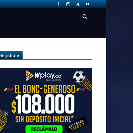
Regístrate