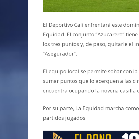
El Deportivo Cali enfrentará este domin
Equidad. El conjunto “Azucarero” tiene 
los tres puntos y, de paso, quitarle el 
“Asegurador”.
El equipo local se permite soñar con la 
sumar puntos que lo acerquen a las cin
encuentra ocupando la novena casilla 
Por su parte, La Equidad marcha como l
partidos jugados.