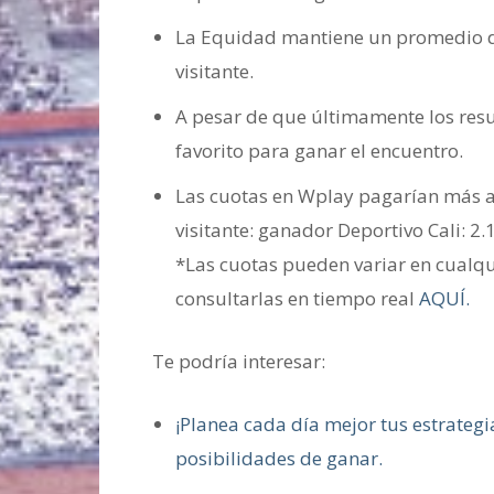
La Equidad mantiene un promedio de
visitante.
A pesar de que últimamente los resul
favorito para ganar el encuentro.
Las cuotas en Wplay pagarían más a 
visitante: ganador ‎Deportivo Cali: 2
*Las cuotas pueden variar en cual
consultarlas en tiempo real
AQUÍ.
Te podría interesar:
¡Planea cada día mejor tus estrate
posibilidades de ganar.