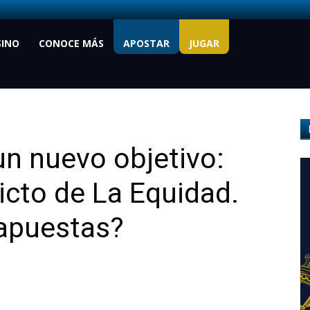
SINO
CONOCE MÁS
APOSTAR
JUGAR
un nuevo objetivo:
icto de La Equidad.
 apuestas?