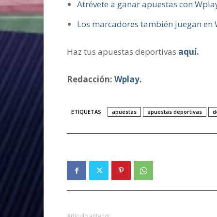
Atrévete a ganar apuestas con Wpla
Los marcadores también juegan en
Haz tus apuestas deportivas
aquí.
Redacción:
Wplay.
ETIQUETAS
apuestas
apuestas deportivas
d
Artículo anterior