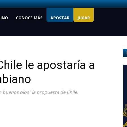
SINO
CONOCE MÁS
APOSTAR
JUGAR
hile le apostaría a
mbiano
n buenos ojos" la propuesta de Chile.