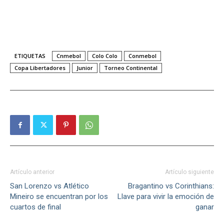
ETIQUETAS
Cnmebol
Colo Colo
Conmebol
Copa Libertadores
Junior
Torneo Continental
Artículo anterior
Artículo siguiente
San Lorenzo vs Atlético
Bragantino vs Corinthians:
Mineiro se encuentran por los
Llave para vivir la emoción de
cuartos de final
ganar