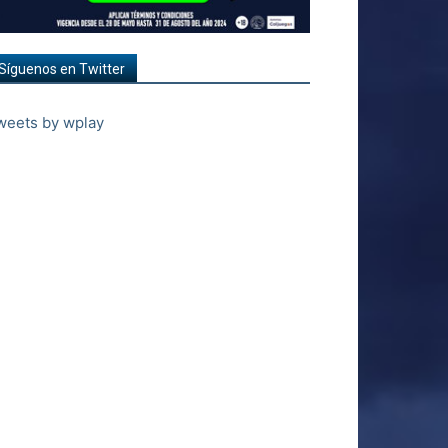
Síguenos en Twitter
weets by wplay