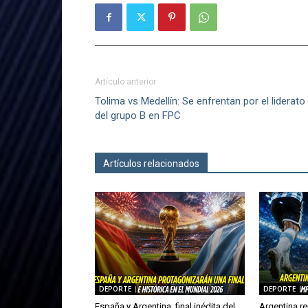
Artículo anterior
Tolima vs Medellín: Se enfrentan por el liderato
del grupo B en FPC
Artículos relacionados
Más del autor
DEPORTE
DEPORTE
España y Argentina, final inédita del
Argentina re