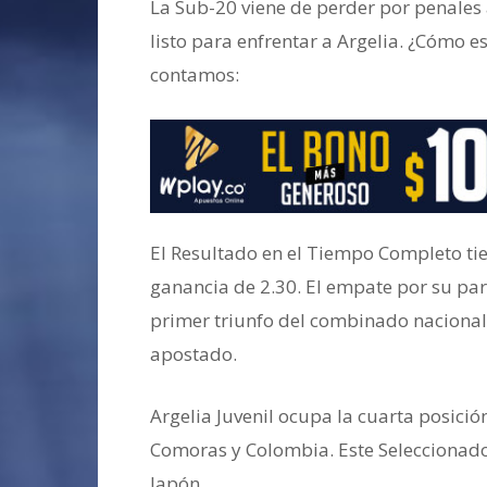
La Sub-20 viene de perder por penales 
listo para enfrentar a Argelia. ¿Cómo e
contamos:
El Resultado en el Tiempo Completo tie
ganancia de 2.30. El empate por su par
primer triunfo del combinado nacional 
apostado.
Argelia Juvenil ocupa la cuarta posici
Comoras y Colombia. Este Seleccionado 
Japón.