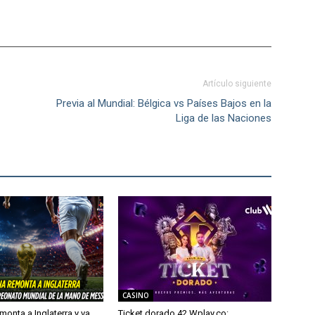
Artículo siguiente
Previa al Mundial: Bélgica vs Países Bajos en la
Liga de las Naciones
CASINO
monta a Inglaterra y va
Ticket dorado 42 Wplay.co: