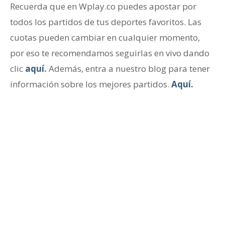
Recuerda que en Wplay.co puedes apostar por
todos los partidos de tus deportes favoritos. Las
cuotas pueden cambiar en cualquier momento,
por eso te recomendamos seguirlas en vivo dando
clic
aquí
.
Además, entra a nuestro blog para tener
información sobre los mejores partidos.
Aquí.