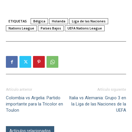
ETIQUETAS
Bélgica
Holanda
Liga de las Naciones
Nations League
Países Bajos
UEFA Nations League
Artículo anterior
Artículo siguiente
Colombia vs Argelia: Partido
Italia vs Alemania: Grupo 3 en
importante para la Tricolor en
la Liga de las Naciones de la
Toulon
UEFA
Artículos relacionados
Más del autor