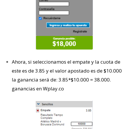
Ahora, si seleccionamos el empate y la cuota de
este es de 3.85 y el valor apostado es de $10.000
la ganancia será de: 3.85*$10.000 = 38.000.
ganancias en Wplay.co