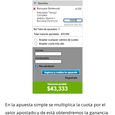
En la apuesta simple se multiplica la cuota por el
valor apostado y de está obtendremos la ganancia.