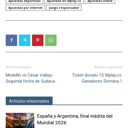
apuestas deportivas
Apuestas en Wplay.co
Apuestas online
Apuestas por internet
Juego responsable
Artículo anterior
Artículo siguiente
Medellín vs César Vallejo:
Ticket dorado 15 Wplay.co:
Segunda fecha de Sudaca
Ganadores Semana 1
Artículos relacionados
Más del autor
España y Argentina, final inédita del
Mundial 2026