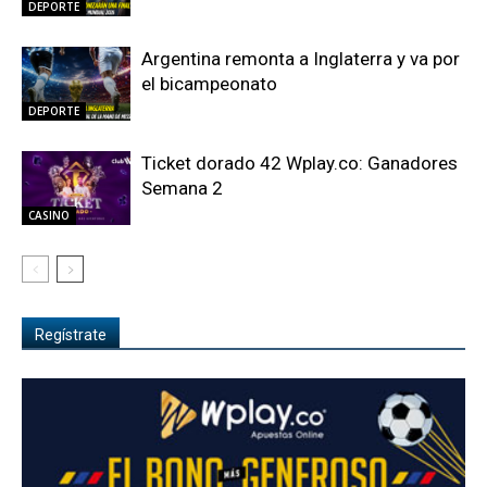
DEPORTE
Argentina remonta a Inglaterra y va por
el bicampeonato
DEPORTE
Ticket dorado 42 Wplay.co: Ganadores
Semana 2
CASINO
Regístrate