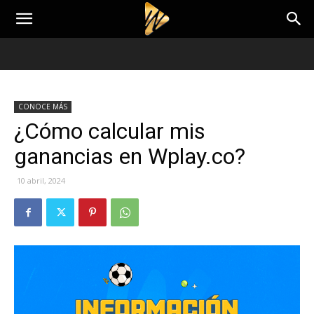
CONOCE MÁS
¿Cómo calcular mis
ganancias en Wplay.co?
10 abril, 2024