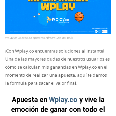
Wplay.co la casa de apuestas número uno del país.
¡Con Wplay.co encuentras soluciones al instante!
Una de las mayores dudas de nuestros usuarios es
cómo se calculan mis ganancias en Wplay.co en el
momento de realizar una apuesta, aquí te damos
la formula para sacar el valor final.
Apuesta en
Wplay.co
y vive la
emoción de ganar con todo el