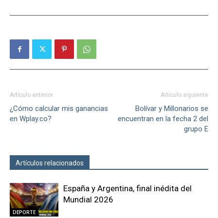
Artículo anterior
Artículo siguiente
¿Cómo calcular mis ganancias
Bolívar y Millonarios se
en Wplay.co?
encuentran en la fecha 2 del
grupo E
Artículos relacionados
Más del autor
España y Argentina, final inédita del
Mundial 2026
DEPORTE