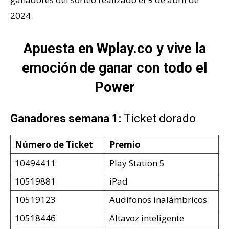
2024.
Apuesta en Wplay.co y vive la
emoción de ganar con todo el
Power
Ganadores semana 1
:
Ticket dorado
Número de Ticket
Premio
10494411
Play Station 5
10519881
iPad
10519123
Audífonos inalámbricos
10518446
Altavoz inteligente