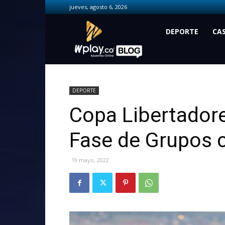
jueves, agosto 6, 2026
Wplay.co
DEPORTE
CA
DEPORTE
Copa Libertadore
Fase de Grupos 
19 mayo, 2022