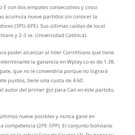
o E con dos empates consecutivos y cinco
no acumula nueve partidos sin conocer la
dores (3PG-6PE). Sus últimas caídas de local
thians y 2-3 vs. Universidad Católica).
ara poder alcanzar al líder Corinthians que tiene
eterminante la ganancia en Wplay.co es de 1.38.
ate, que no le convendría porque no logrará
ete puntos, tiene una cuota de 4.60.
el autor del primer gol para Cali en este partido,
últimos nueve posibles y nunca ganó en
e la competencia (2PE-5PP). El conjunto boliviano
nal en la actual Fase de Grupos (2). De ganar su