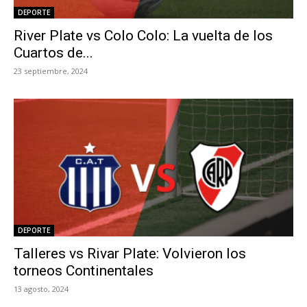
DEPORTE
River Plate vs Colo Colo: La vuelta de los
Cuartos de...
23 septiembre, 2024
DEPORTE
Talleres vs Rivar Plate: Volvieron los
torneos Continentales
13 agosto, 2024