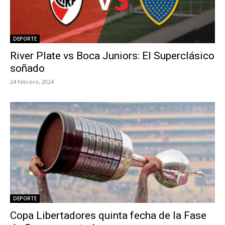
DEPORTE
River Plate vs Boca Juniors: El Superclásico
soñado
24 febrero, 2024
DEPORTE
Copa Libertadores quinta fecha de la Fase