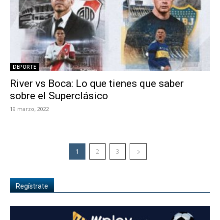
DEPORTE
River vs Boca: Lo que tienes que saber
sobre el Superclásico
19 marzo, 2022
1
2
3
Regístrate