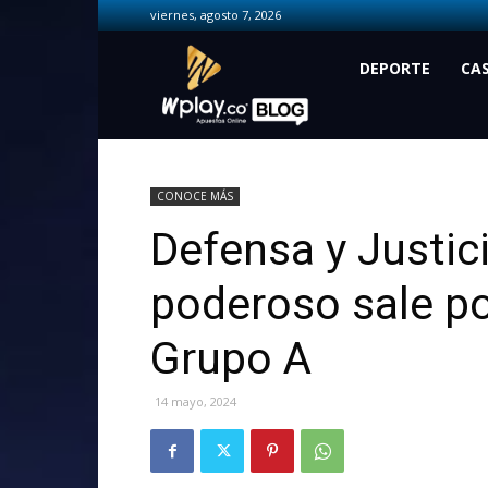
viernes, agosto 7, 2026
Wplay.co
DEPORTE
CA
CONOCE MÁS
Defensa y Justici
poderoso sale por
Grupo A
14 mayo, 2024