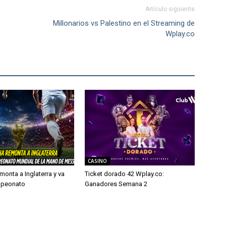
Artículo siguiente
Millonarios vs Palestino en el Streaming de
Wplay.co
CASINO
monta a Inglaterra y va
Ticket dorado 42 Wplay.co:
mpeonato
Ganadores Semana 2