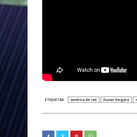
ETIQUETAS
américa de cali
Duvan Vergara