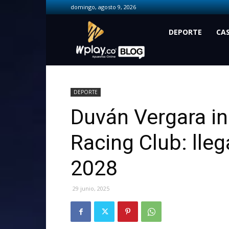
domingo, agosto 9, 2026
Wplay.co
DEPORTE
CA
DEPORTE
Duván Vergara in
Racing Club: lle
2028
29 junio, 2025