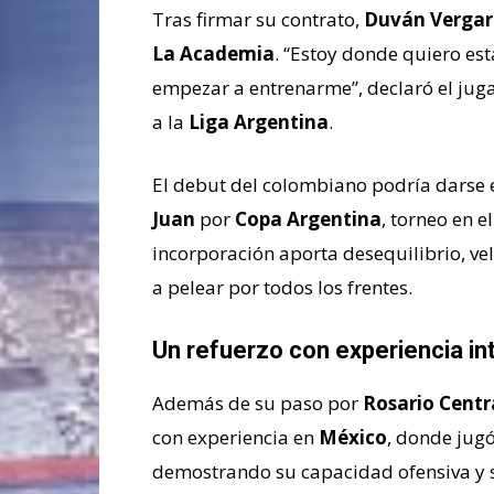
Tras firmar su contrato,
Duván Verga
La Academia
. “Estoy donde quiero es
empezar a entrenarme”, declaró el juga
a la
Liga Argentina
.
El debut del colombiano podría darse e
Juan
por
Copa Argentina
, torneo en e
incorporación aporta desequilibrio, ve
a pelear por todos los frentes.
Un refuerzo con experiencia in
Además de su paso por
Rosario Centr
con experiencia en
México
, donde jug
demostrando su capacidad ofensiva y su