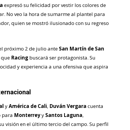
ra
expresó su felicidad por vestir los colores de
tar. No veo la hora de sumarme al plantel para
dor, quien se mostró ilusionado con su regreso
l próximo 2 de julio ante
San Martín de San
l que
Racing
buscará ser protagonista. Su
locidad y experiencia a una ofensiva que aspira
ternacional
al
y
América de Cali
,
Duván Vergara
cuenta
ó para
Monterrey
y
Santos Laguna
,
 visión en el último tercio del campo. Su perfil