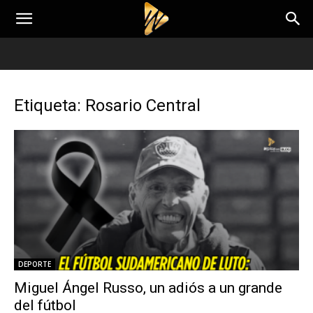
Etiqueta: Rosario Central
DEPORTE
Miguel Ángel Russo, un adiós a un grande
del fútbol