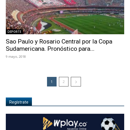
DEPORTE
Sao Paulo y Rosario Central por la Copa
Sudamericana. Pronóstico para...
9 mayo, 2018
1
2
Regístrate