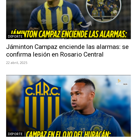
DEPORTE
Jáminton Campaz enciende las alarmas: se
confirma lesión en Rosario Central
22 abril, 2025
DEPORTE