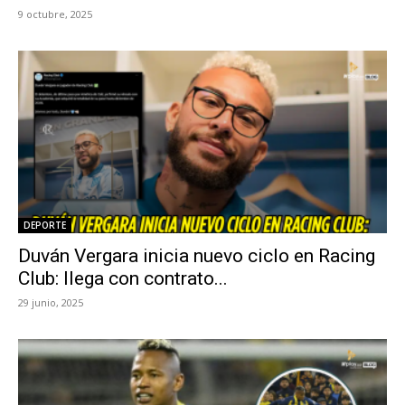
9 octubre, 2025
DEPORTE
Duván Vergara inicia nuevo ciclo en Racing
Club: llega con contrato...
29 junio, 2025